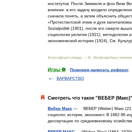
институтов
.
После
Зиммеля
и
фон
Визе
Ве
влияние:
в
его
задачу
входило
определени
сначала
понять
,
а
затем
объяснить
общест
«
Протестантской
этике
и
духе
капитализма
Sozialpolitik
(
1901
),
после
его
смерти
вышл
социологии
религии
(
1921
),
методологии
н
экономической
истории
(
1924
),
См
.
Культу
Философский
словарь
. —
М
.
:
Международные
отноше
Игры ⚽
Поможем написать реферат
ВАРВАРСТВО
Смотреть что такое "ВЕБЕР (Макс)"
Вебер Макс
— ВЕБЕР (Weber) Макс (21 а
социолог, историк, экономист. В 1882 86 и
диссертацию по средневековому хозяйст
ВЕБЕР МАКС
— (Weber, Max) (1864–1920)