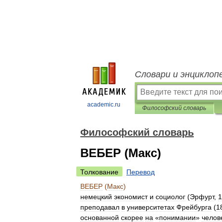
Словари и энциклоп
academic.ru
Философский словарь
Философский словарь
ВЕБЕР (Макс)
Толкование
Перевод
ВЕБЕР
(
Макс
)
немецкий
экономист
и
социолог
(
Эрфурт
,
1
преподавал
в
университетах
Фрейбурга
(
1
основанной
скорее
на
«
понимании
»
челов