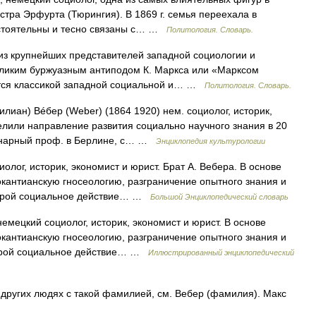
стра Эрфурта (Тюрингия). В 1869 г. семья переехала в
остоятельны и тесно связаны с… …
Политология. Словарь.
из крупнейших представителей западной социологии и
еликим буржуазным антиподом К. Маркса или «Марксом
ются классикой западной социальной и… …
Политология. Словарь.
иан) Вéбер (Weber) (1864 1920) нем. социолог, историк,
делили направление развития социально научного знания в 20
рдинарный проф. в Берлине, с… …
Энциклопедия культурологии
олог, историк, экономист и юрист. Брат А. Вебера. В основе
кантианскую гносеологию, разграничение опытного знания и
оторой социальное действие… …
Большой Энциклопедический словарь
емецкий социолог, историк, экономист и юрист. В основе
кантианскую гносеологию, разграничение опытного знания и
торой социальное действие… …
Иллюстрированный энциклопедический
 других людях с такой фамилией, см. Вебер (фамилия). Макс