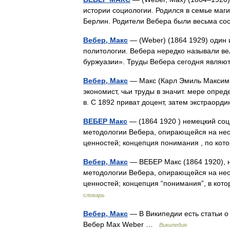
истории социологии. Родился в семье маги
Берлин. Родители Вебера были весьма с
Вебер, Макс
— (Weber) (1864 1929) один 
политологии. Вебера нередко называли в
буржуазии». Труды Вебера сегодня явля
Вебер, Макс
— Макс (Карл Эмиль Максимил
экономист, чьи труды в значит. мере опре
в. С 1892 приват доцент, затем экстрао
ВЕБЕР Макс
— (1864 1920 ) немецкий соци
методологии Вебера, опирающейся на нео
ценностей; концепция понимания , по к
Вебер, Макс
— ВЕБЕР Макс (1864 1920), н
методологии Вебера, опирающейся на нео
ценностей; концепция “понимания”, в ко
словарь
Вебер, Макс
— В Википедии есть статьи о
Вебер Max Weber …
Википедия