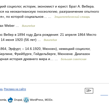
ий социолог, историк, экономист и юрист. Брат А. Вебера.
ся на неокантианскую гносеологию, разграничение опытного
ния», по которой социальное… …
Энциклопедический словарь
Max Weber …
Википедия
 Вебер в 1894 году Дата рождения: 21 апреля 1864 Место
: 14 июня 1920 (56 лет) …
Википедия
864, Эрфурт, ‒ 14.6.1920, Мюнхен), немецкий социолог,
 Берлине, Фрейбурге, Гейдельберге, Мюнхене. Диапазон
грарная история древнего мира и… …
Большая советская
ка
,
Реклама на сайте
18+
omla,
Drupal,
WordPress, MODx.