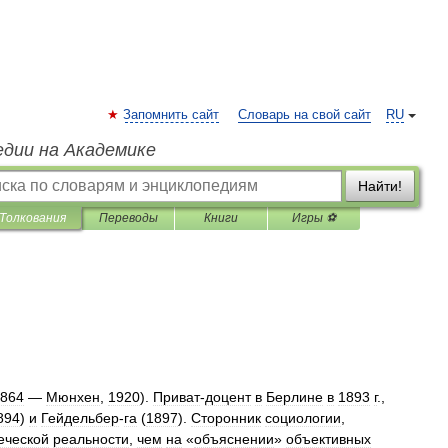
Запомнить сайт
Словарь на свой сайт
RU
едии на Академике
Найти!
Толкования
Переводы
Книги
Игры ⚽
864
—
Мюнхен
,
1920
).
Приват
-
доцент
в
Берлине
в
1893
г
.,
894
)
и
Гейдельбер
-
га
(
1897
).
Сторонник
социологии
,
еческой
реальности
,
чем
на
«
объяснении
»
объективных