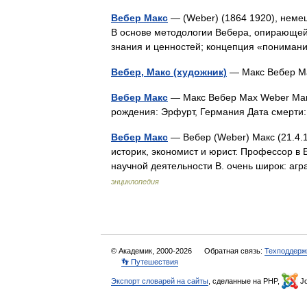
Вебер Макс
— (Weber) (1864 1920), немецк
В основе методологии Вебера, опирающей
знания и ценностей; концепция «понима
Вебер, Макс (художник)
— Макс Вебер 
Вебер Макс
— Макс Вебер Max Weber Макс
рождения: Эрфурт, Германия Дата смерти
Вебер Макс
— Вебер (Weber) Макс (21.4.1
историк, экономист и юрист. Профессор в
научной деятельности В. очень широк: а
энциклопедия
© Академик, 2000-2026
Обратная связь:
Техподдерж
👣 Путешествия
Экспорт словарей на сайты
, сделанные на PHP,
Jo