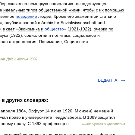
бер
оказал
на
немецкую
социологию
господствующее
е
идеальных
типов
общественной
жизни
,
чтобы
с
их
помощью
венное
поведение
людей
.
Кроме
его
знаменитой
статьи
о
»,
опубликованной
в
Archiv
fur
Sozialwissenschaft
und
и
в
свет
«
Экономика
и
общество
» (
1921
-
1922
),
очерки
по
ауки
(
1922
),
социологии
и
политике
,
социальной
и
рная
антропология
,
Понимание
,
Социология
.
ния
.
Дидье
Жюлиа
.
2000
.
ВЕДАНТА
 в других словарях:
преля 1864, Эрфурт 14 июня 1920, Мюнхен) немецкий
зучал право в университете Гейдельберга. В 1889 защитил
венному праву. С 1893 профессор в… …
Философская энциклопедия
, немецкий социолог, одна из самых влиятельных фигур в